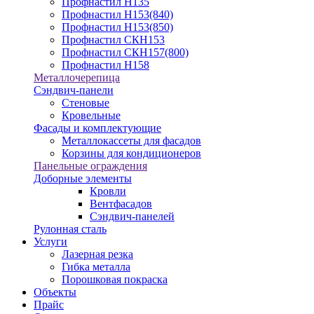
Профнастил Н135
Профнастил Н153(840)
Профнастил Н153(850)
Профнастил СКН153
Профнастил СКН157(800)
Профнастил Н158
Металлочерепица
Сэндвич-панели
Стеновые
Кровельные
Фасады и комплектующие
Металлокассеты для фасадов
Корзины для кондиционеров
Панельные ограждения
Доборные элементы
Кровли
Вентфасадов
Сэндвич-панелей
Рулонная сталь
Услуги
Лазерная резка
Гибка металла
Порошковая покраска
Объекты
Прайс