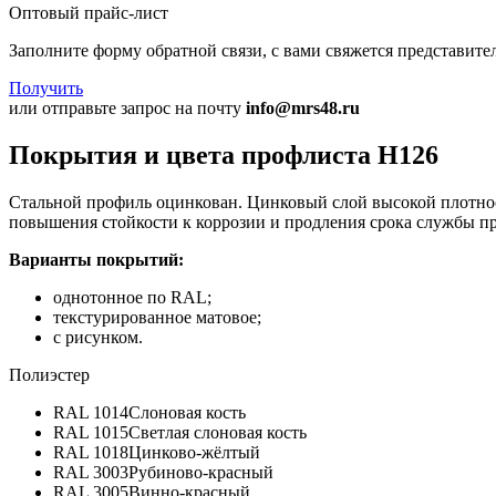
Оптовый прайс-лист
Заполните форму обратной связи, с вами свяжется представите
Получить
или отправьте запрос на почту
info@mrs48.ru
Покрытия и цвета профлиста Н126
Стальной профиль оцинкован. Цинковый слой высокой плотнос
повышения стойкости к коррозии и продления срока службы п
Варианты покрытий:
однотонное по RAL;
текстурированное матовое;
с рисунком.
Полиэстер
RAL 1014
Слоновая кость
RAL 1015
Светлая слоновая кость
RAL 1018
Цинково-жёлтый
RAL 3003
Рубиново-красный
RAL 3005
Винно-красный