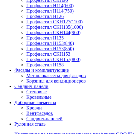
Профнастил СКН90
Профнастил Н114(600)
Профнастил Н114(750)
Профнастил Н126
Профнастил СКН127(1100)
Профнастил СКН135(1000)
Профнастил СКН144(960)
Профнастил Н135
Профнастил Н153(840)
Профнастил Н153(850)
Профнастил СКН153
Профнастил СКН157(800)
Профнастил Н158
Фасады и комплектующие
Металлокассеты для фасадов
Корзины для кондиционеров
Сэндвич-панели
Стеновые
Кровельные
Доборные элементы
Кровли
Вентфасадов
Сэндвич-панелей
Рулонная сталь