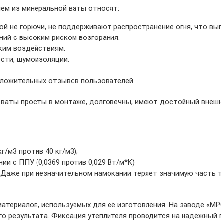
ем из минеральной ваты относят:
ой не горючи, не поддерживают распространение огня, что вы
ий с высоким риском возгорания.
ким воздействиям.
сти, шумоизоляции.
ложительных отзывов пользователей.
 ваты просты в монтаже, долговечны, имеют достойный внешн
г/м3 против 40 кг/м3);
ии с ППУ (0,0369 против 0,029 Вт/м*K)
. Даже при незначительном намокании теряет значимую часть
материалов, используемых для её изготовления. На заводе «М
го результата. Фиксация утеплителя проводится на надёжный 