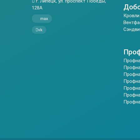
г. Липецк, ул. проспект Победы,
Добо
128А
Кровли
max
Вентфа
Сэндви
vk
Проф
Профна
Профна
Профна
Профна
Профна
Профна
Профна