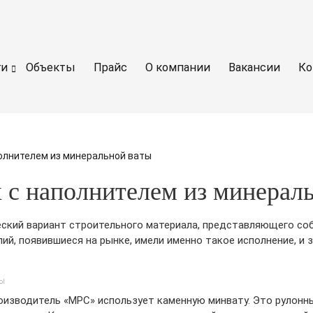
ги
Объекты
Прайс
О компании
Вакансии
Ко
полнителем из минеральной ваты
х с наполнителем из минерал
еский вариант строительного материала, представляющего соб
ий, появившиеся на рынке, имели именно такое исполнение, и 
оизводитель «МРС» использует каменную минвату. Это рулонн