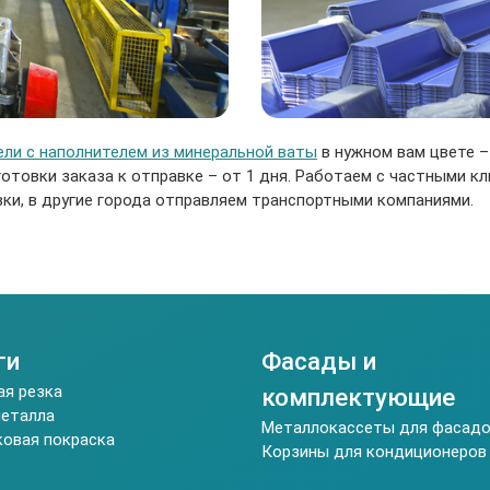
ели с наполнителем из минеральной ваты
в нужном вам цвете –
готовки заказа к отправке – от 1 дня. Работаем с частными к
ки, в другие города отправляем транспортными компаниями.
ги
Фасады и
ая резка
комплектующие
металла
Металлокассеты для фасад
овая покраска
Корзины для кондиционеров