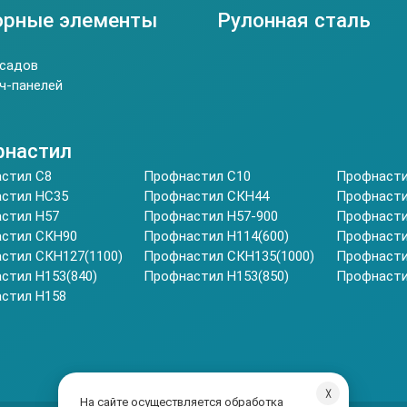
рные элементы
Рулонная сталь
садов
ч-панелей
настил
стил C8
Профнастил С10
Профнаст
стил НС35
Профнастил СКН44
Профнасти
стил Н57
Профнастил H57-900
Профнасти
стил СКН90
Профнастил Н114(600)
Профнасти
стил СКН127(1100)
Профнастил СКН135(1000)
Профнасти
стил Н153(840)
Профнастил Н153(850)
Профнасти
стил Н158
╳
На сайте осуществляется обработка