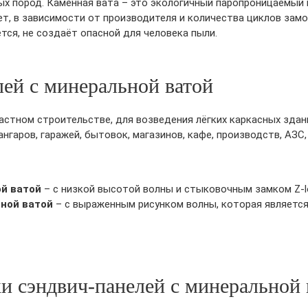
ых пород. Каменная вата – это экологичный паропроницаемый
ет, в зависимости от производителя и количества циклов зам
ется, не создаёт опасной для человека пыли.
ей с минеральной ватой
астном строительстве, для возведения лёгких каркасных зда
нгаров, гаражей, бытовок, магазинов, кафе, производств, АЗС
й ватой
– с низкой высотой волны и стыковочным замком Z-l
ной ватой
– с выраженным рисунком волны, которая являетс
и сэндвич-панелей с минеральной 