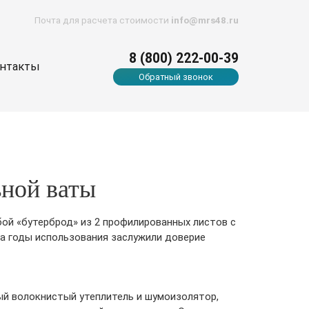
Почта для расчета стоимости
info@mrs48.ru
8 (800) 222-00-39
нтакты
Обратный звонок
ьной ваты
ой «бутерброд» из 2 профилированных листов с
за годы использования заслужили доверие
ый волокнистый утеплитель и шумоизолятор,