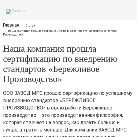
ПРОДУКЦИЯ
Профлист
УСЛУГИ
Главная
Статьи
Наша компания прошла сертификацию по внедрению стандартов «Бережливое
Производство»
Фасады и комплектующие
Лазерная резка
Наша компания прошла
Сэндвич-панели
Гибка металла
сертификацию по внедрению
стандартов «Бережливое
Доборные элементы
Порошковая покраска
О КОМПАНИИ
Производство»
Рулонная сталь
Сертификаты
ООО ЗАВОД МРС прошло сертификацию по успешному
внедрению стандартов «БЕРЕЖЛИВОЕ
Вакансии
ПРОИЗВОДСТВО» в свою работу. Бережливое
производство – это производственная философия,
Отзывы
которая отвечает на вопрос, как делать больше и
лучше, а тратить меньше. Для компании ЗАВОД МРС